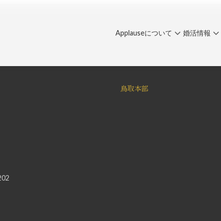
Applauseについて
婚活情報
鳥取本部
02