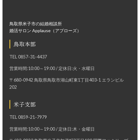
鳥取県米子市の結婚相談所
婚活サロン Applause（アプローズ）
鳥取本部
TEL
0857-31-4437
営業時間:10:00～19:00 / 定休日:火・水曜日
〒680-0942 鳥取県鳥取市湖山町東1丁目403-1 エランビル
202
米子支部
TEL
0859-21-7979
営業時間:10:00～19:00 / 定休日:木・金曜日