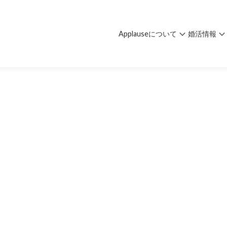
Applauseについて
婚活情報
ツ✨】
れ違いを防ぐ一番のコツ✨】