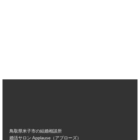
婚活のプロがあなたの悩みに寄り添い、
あなたにぴったりの婚活プランをご提案します。
無理な勧誘は一切ございませんので、安心してお越しくださ
い。
入会面談・来店ご予約はこちら
鳥取県米子市の結婚相談所
婚活サロン Applause（アプローズ）