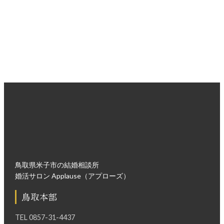
無理な勧誘は一切ございませんので、安心してお越しくださ
い。
入会面談・来店ご予約はこちら
鳥取県米子市の結婚相談所
婚活サロン Applause（アプローズ）
鳥取本部
TEL
0857-31-4437