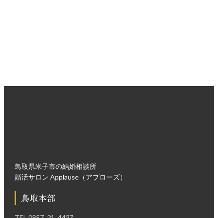
無理な勧誘は一切ございませんので、安心してお越しくださ
い。
入会面談・来店ご予約はこちら
鳥取県米子市の結婚相談所
婚活サロン Applause（アプローズ）
鳥取本部
TEL
0857-31-4437