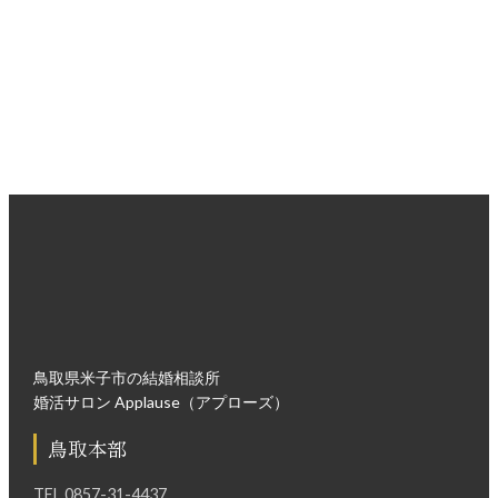
無理な勧誘は一切ございませんので、安心してお越しくださ
い。
入会面談・来店ご予約はこちら
鳥取県米子市の結婚相談所
婚活サロン Applause（アプローズ）
鳥取本部
TEL
0857-31-4437