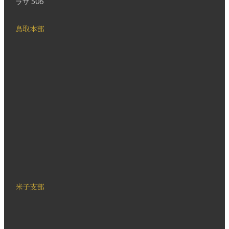
ラザ 506
鳥取本部
米子支部