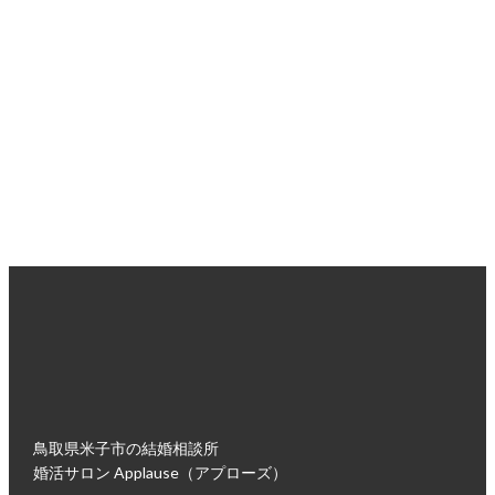
婚活のプロがあなたの悩みに寄り添い、
あなたにぴったりの婚活プランをご提案します。
無理な勧誘は一切ございませんので、安心してお越しくださ
い。
入会面談・来店ご予約はこちら
鳥取県米子市の結婚相談所
婚活サロン Applause（アプローズ）