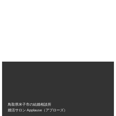
婚活のプロがあなたの悩みに寄り添い、
あなたにぴったりの婚活プランをご提案します。
無理な勧誘は一切ございませんので、安心してお越しくださ
い。
入会面談・来店ご予約はこちら
鳥取県米子市の結婚相談所
婚活サロン Applause（アプローズ）